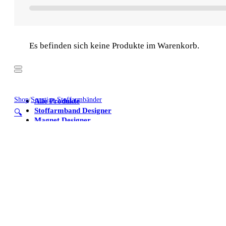
Es befinden sich keine Produkte im Warenkorb.
Shop
/
Sonstige Stoffarmbänder
Alle Produkte
Stoffarmband Designer
🔍
Magnet Designer
Stoffarmbänder
Poster
Kühlschrankmagnete
Alle Produkte
Stoffarmband Designer
Magnet Designer
Stoffarmbänder
Poster
Kühlschrankmagnete