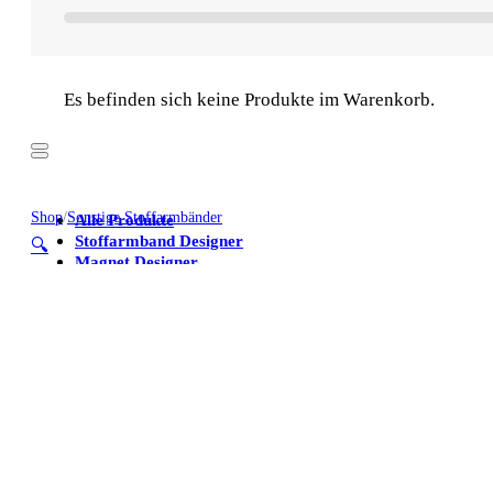
Es befinden sich keine Produkte im Warenkorb.
Shop
/
Sonstige Stoffarmbänder
Alle Produkte
Stoffarmband Designer
🔍
Magnet Designer
Stoffarmbänder
Poster
Kühlschrankmagnete
Alle Produkte
Stoffarmband Designer
Magnet Designer
Stoffarmbänder
Poster
Kühlschrankmagnete