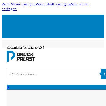
Zum Menü springen
Zum Inhalt springen
Zum Footer
springen
Kostenloser Versand ab 25 €
Products
search
0