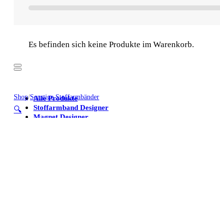
Es befinden sich keine Produkte im Warenkorb.
Shop
/
Sonstige Stoffarmbänder
Alle Produkte
Stoffarmband Designer
🔍
Magnet Designer
Stoffarmbänder
Poster
Kühlschrankmagnete
Alle Produkte
Stoffarmband Designer
Magnet Designer
Stoffarmbänder
Poster
Kühlschrankmagnete