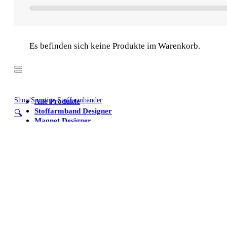
Es befinden sich keine Produkte im Warenkorb.
Shop
/
Sonstige Stoffarmbänder
Alle Produkte
Stoffarmband Designer
🔍
Magnet Designer
Stoffarmbänder
Poster
Kühlschrankmagnete
Alle Produkte
Stoffarmband Designer
Magnet Designer
Stoffarmbänder
Poster
Kühlschrankmagnete