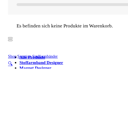
Es befinden sich keine Produkte im Warenkorb.
Shop
/
Sonstige Stoffarmbänder
Alle Produkte
Stoffarmband Designer
🔍
Magnet Designer
Stoffarmbänder
Poster
Kühlschrankmagnete
Alle Produkte
Stoffarmband Designer
Magnet Designer
Stoffarmbänder
Poster
Kühlschrankmagnete