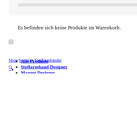
Es befinden sich keine Produkte im Warenkorb.
Shop
/
Sonstige Stoffarmbänder
Alle Produkte
Stoffarmband Designer
🔍
Magnet Designer
Stoffarmbänder
Poster
Kühlschrankmagnete
Alle Produkte
Stoffarmband Designer
Magnet Designer
Stoffarmbänder
Poster
Kühlschrankmagnete