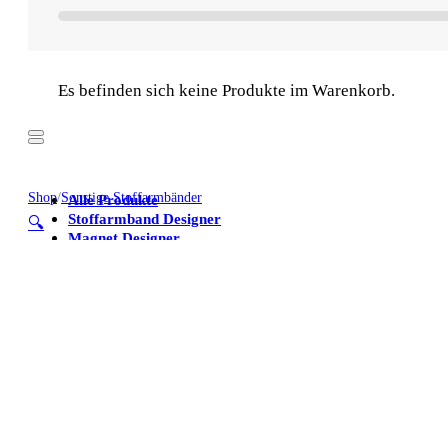
Es befinden sich keine Produkte im Warenkorb.
Shop
/
Sonstige Stoffarmbänder
Alle Produkte
Stoffarmband Designer
🔍
Magnet Designer
Stoffarmbänder
Poster
Kühlschrankmagnete
Alle Produkte
Stoffarmband Designer
Magnet Designer
Stoffarmbänder
Poster
Kühlschrankmagnete