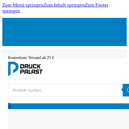
Zum Menü springen
Zum Inhalt springen
Zum Footer
springen
Kostenloser Versand ab 25 €
Products
search
0