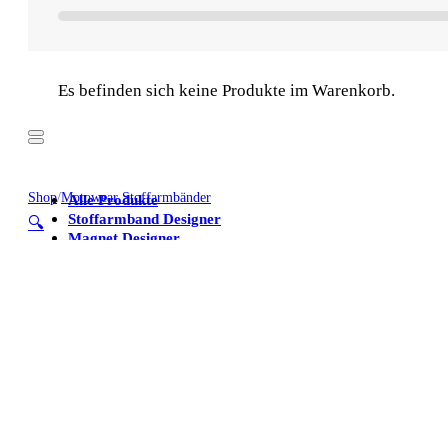
Es befinden sich keine Produkte im Warenkorb.
Shop
/
Motowear Stoffarmbänder
Alle Produkte
Stoffarmband Designer
🔍
Magnet Designer
Stoffarmbänder
Poster
Kühlschrankmagnete
Alle Produkte
Stoffarmband Designer
Magnet Designer
Stoffarmbänder
Poster
Kühlschrankmagnete