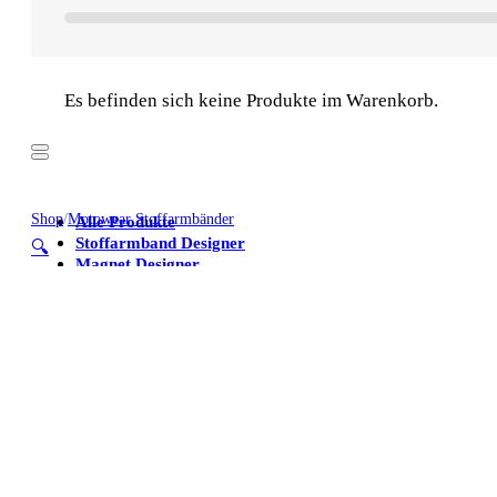
Es befinden sich keine Produkte im Warenkorb.
Shop
/
Motowear Stoffarmbänder
Alle Produkte
Stoffarmband Designer
🔍
Magnet Designer
Stoffarmbänder
Poster
Kühlschrankmagnete
Alle Produkte
Stoffarmband Designer
Magnet Designer
Stoffarmbänder
Poster
Kühlschrankmagnete