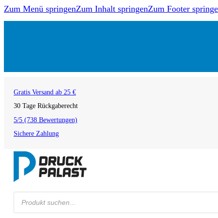
Zum Menü springen
Zum Inhalt springen
Zum Footer spring
Gratis Versand ab 25 €
30 Tage Rückgaberecht
5/5 (738 Bewertungen)
Sichere Zahlung
Products
search