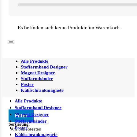
Es befinden sich keine Produkte im Warenkorb.
Alle Produkte
Stoffarmband Designer
Magnet Designer
Stoffarmbänder
Poster
Kühlschrankmagnete
Alle Produkte
Stoffarmband Designer
Magnet Designer
Filter
Stoffarmbänder
Sortierung:
Poster
Kühlschrankmagnete