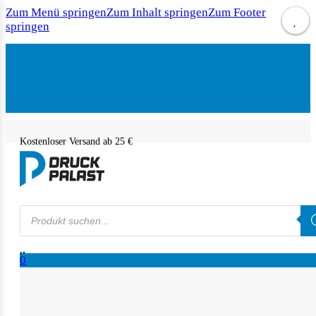
Zum Menü springen
Zum Inhalt springen
Zum Footer
springen
Kostenloser Versand ab 25 €
Products
search
0