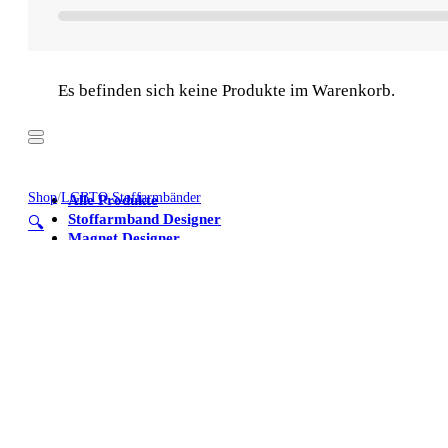
Es befinden sich keine Produkte im Warenkorb.
Shop
/
LGBTQ Stoffarmbänder
Alle Produkte
Stoffarmband Designer
🔍
Magnet Designer
Stoffarmbänder
Poster
Kühlschrankmagnete
Alle Produkte
Stoffarmband Designer
Magnet Designer
Stoffarmbänder
Poster
Kühlschrankmagnete