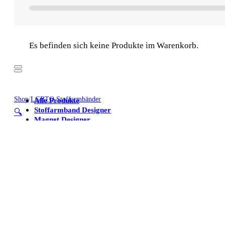
Es befinden sich keine Produkte im Warenkorb.
Shop
/
LGBTQ Stoffarmbänder
Alle Produkte
Stoffarmband Designer
🔍
Magnet Designer
Stoffarmbänder
Poster
Kühlschrankmagnete
Alle Produkte
Stoffarmband Designer
Magnet Designer
Stoffarmbänder
Poster
Kühlschrankmagnete