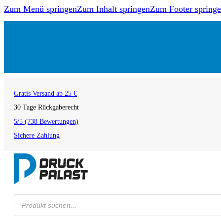
Zum Menü springen
Zum Inhalt springen
Zum Footer spring
Gratis Versand ab 25 €
30 Tage Rückgaberecht
5/5 (738 Bewertungen)
Sichere Zahlung
Products
search