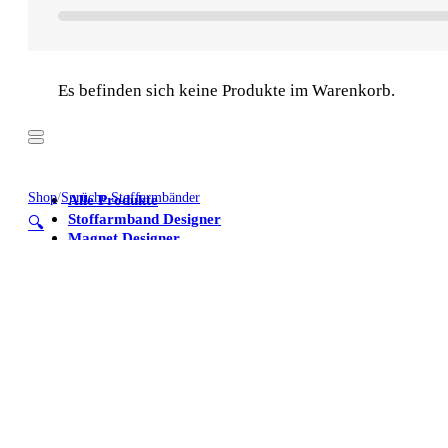
Es befinden sich keine Produkte im Warenkorb.
Shop
/
Sprüche Stoffarmbänder
Alle Produkte
Stoffarmband Designer
🔍
Magnet Designer
Stoffarmbänder
Poster
Kühlschrankmagnete
Alle Produkte
Stoffarmband Designer
Magnet Designer
Stoffarmbänder
Poster
Kühlschrankmagnete