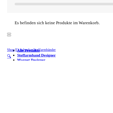
Es befinden sich keine Produkte im Warenkorb.
Shop
/
El Salvador Stoffarmbänder
Alle Produkte
Stoffarmband Designer
🔍
Magnet Designer
Stoffarmbänder
Poster
Kühlschrankmagnete
Alle Produkte
Stoffarmband Designer
Magnet Designer
Stoffarmbänder
Poster
Kühlschrankmagnete