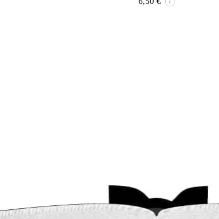
6,50
€
i