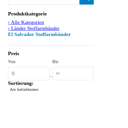
Products
search
Filtern
Produktkategorie
nach
‹ Alle Kategorien
‹ Länder Stoffarmbänder
El Salvador Stoffarmbänder
Preis
Von
Bis
–
Sortierung:
Gefundene
Produkte