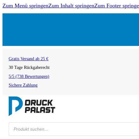
Zum Menü springen
Zum Inhalt springen
Zum Footer spring
Gratis Versand ab 25 €
30 Tage Rückgaberecht
5/5 (738 Bewertungen)
Sichere Zahlung
Products
search