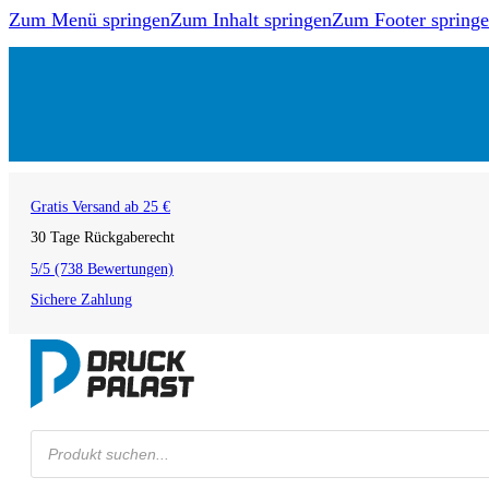
Zum Menü springen
Zum Inhalt springen
Zum Footer spring
Gratis Versand ab 25 €
30 Tage Rückgaberecht
5/5 (738 Bewertungen)
Sichere Zahlung
Products
search