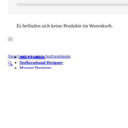
Es befinden sich keine Produkte im Warenkorb.
Shop
/
Gender Symbols Stoffarmbänder
Alle Produkte
Stoffarmband Designer
🔍
Magnet Designer
Stoffarmbänder
Poster
Kühlschrankmagnete
Alle Produkte
Stoffarmband Designer
Magnet Designer
Stoffarmbänder
Poster
Kühlschrankmagnete