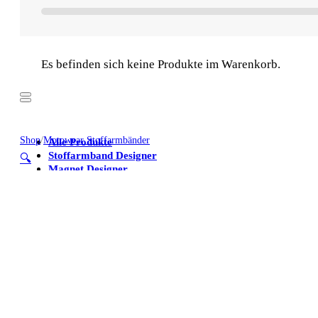
Es befinden sich keine Produkte im Warenkorb.
Shop
/
Motowear Stoffarmbänder
Alle Produkte
Stoffarmband Designer
🔍
Magnet Designer
Stoffarmbänder
Poster
Kühlschrankmagnete
Alle Produkte
Stoffarmband Designer
Magnet Designer
Stoffarmbänder
Poster
Kühlschrankmagnete