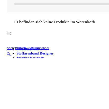
Es befinden sich keine Produkte im Warenkorb.
Shop
/
Bisexual Stoffarmbänder
Alle Produkte
Stoffarmband Designer
🔍
Magnet Designer
Stoffarmbänder
Poster
Kühlschrankmagnete
Alle Produkte
Stoffarmband Designer
Magnet Designer
Stoffarmbänder
Poster
Kühlschrankmagnete