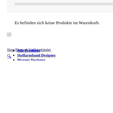
Es befinden sich keine Produkte im Warenkorb.
Shop
/
Bisexual Stoffarmbänder
Alle Produkte
Stoffarmband Designer
🔍
Magnet Designer
Stoffarmbänder
Poster
Kühlschrankmagnete
Alle Produkte
Stoffarmband Designer
Magnet Designer
Stoffarmbänder
Poster
Kühlschrankmagnete