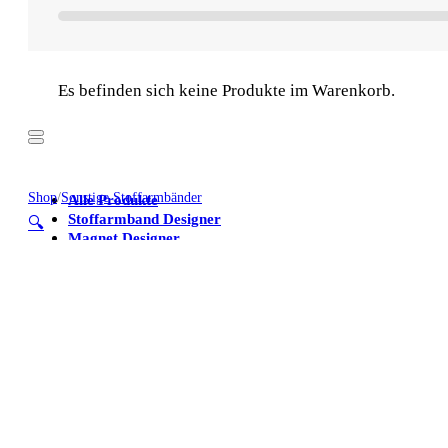
Es befinden sich keine Produkte im Warenkorb.
Shop
/
Sonstige Stoffarmbänder
Alle Produkte
Stoffarmband Designer
🔍
Magnet Designer
Stoffarmbänder
Poster
Kühlschrankmagnete
Alle Produkte
Stoffarmband Designer
Magnet Designer
Stoffarmbänder
Poster
Kühlschrankmagnete