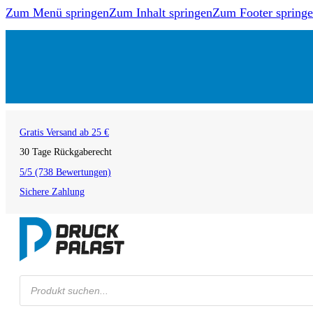
Zum Menü springen
Zum Inhalt springen
Zum Footer spring
Gratis Versand ab 25 €
30 Tage Rückgaberecht
5/5 (738 Bewertungen)
Sichere Zahlung
Products
search