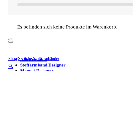
Es befinden sich keine Produkte im Warenkorb.
Shop
/
Sprüche Stoffarmbänder
Alle Produkte
Stoffarmband Designer
🔍
Magnet Designer
Stoffarmbänder
Poster
Kühlschrankmagnete
Alle Produkte
Stoffarmband Designer
Magnet Designer
Stoffarmbänder
Poster
Kühlschrankmagnete