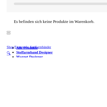
Es befinden sich keine Produkte im Warenkorb.
Shop
/
Feuerwehr Stoffarmbänder
Alle Produkte
Stoffarmband Designer
🔍
Magnet Designer
Stoffarmbänder
Poster
Kühlschrankmagnete
Alle Produkte
Stoffarmband Designer
Magnet Designer
Stoffarmbänder
Poster
Kühlschrankmagnete