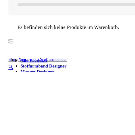
Es befinden sich keine Produkte im Warenkorb.
Shop
/
Xenogender Stoffarmbänder
Alle Produkte
Stoffarmband Designer
🔍
Magnet Designer
Stoffarmbänder
Poster
Kühlschrankmagnete
Alle Produkte
Stoffarmband Designer
Magnet Designer
Stoffarmbänder
Poster
Kühlschrankmagnete