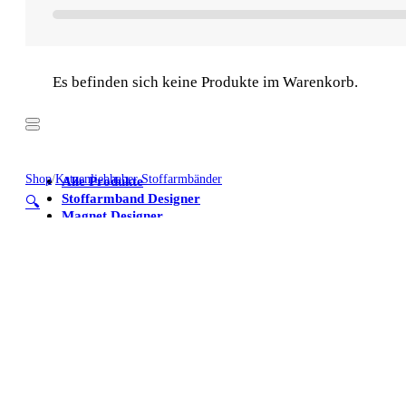
Es befinden sich keine Produkte im Warenkorb.
Shop
/
Katzenliebhaber Stoffarmbänder
Alle Produkte
Stoffarmband Designer
🔍
Magnet Designer
Stoffarmbänder
Poster
Kühlschrankmagnete
Alle Produkte
Stoffarmband Designer
Magnet Designer
Stoffarmbänder
Poster
Kühlschrankmagnete