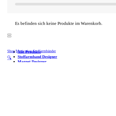
Es befinden sich keine Produkte im Warenkorb.
Shop
/
Motivation Stoffarmbänder
Alle Produkte
Stoffarmband Designer
🔍
Magnet Designer
Stoffarmbänder
Poster
Kühlschrankmagnete
Alle Produkte
Stoffarmband Designer
Magnet Designer
Stoffarmbänder
Poster
Kühlschrankmagnete