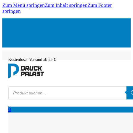
Zum Menü springen
Zum Inhalt springen
Zum Footer
springen
Kostenloser Versand ab 25 €
Products
search
0