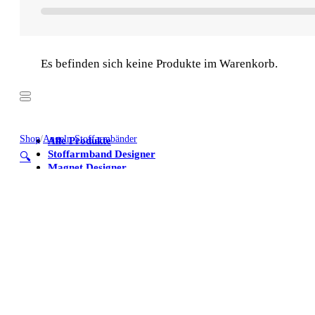
Es befinden sich keine Produkte im Warenkorb.
Shop
/
Angeln Stoffarmbänder
Alle Produkte
Stoffarmband Designer
🔍
Magnet Designer
Stoffarmbänder
Poster
Kühlschrankmagnete
Alle Produkte
Stoffarmband Designer
Magnet Designer
Stoffarmbänder
Poster
Kühlschrankmagnete