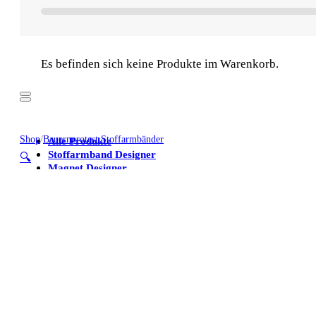
Es befinden sich keine Produkte im Warenkorb.
Shop
/
Bauernprotest Stoffarmbänder
Alle Produkte
Stoffarmband Designer
🔍
Magnet Designer
Stoffarmbänder
Poster
Kühlschrankmagnete
Alle Produkte
Stoffarmband Designer
Magnet Designer
Stoffarmbänder
Poster
Kühlschrankmagnete