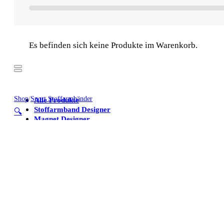
Es befinden sich keine Produkte im Warenkorb.
Shop
/
Sport Stoffarmbänder
Alle Produkte
Stoffarmband Designer
🔍
Magnet Designer
Stoffarmbänder
Poster
Kühlschrankmagnete
Alle Produkte
Stoffarmband Designer
Magnet Designer
Stoffarmbänder
Poster
Kühlschrankmagnete