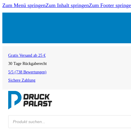
Zum Menü springen
Zum Inhalt springen
Zum Footer spring
Gratis Versand ab 25 €
30 Tage Rückgaberecht
5/5 (738 Bewertungen)
Sichere Zahlung
Products
search