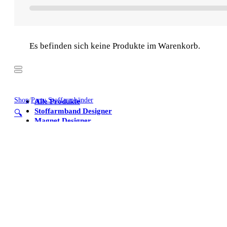
Es befinden sich keine Produkte im Warenkorb.
Shop
/
Party Stoffarmbänder
Alle Produkte
Stoffarmband Designer
🔍
Magnet Designer
Stoffarmbänder
Poster
Kühlschrankmagnete
Alle Produkte
Stoffarmband Designer
Magnet Designer
Stoffarmbänder
Poster
Kühlschrankmagnete