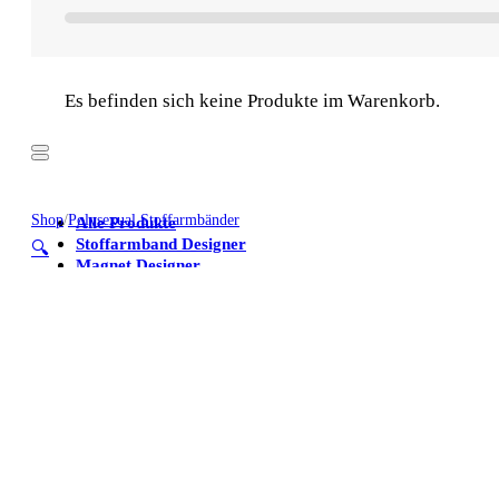
Es befinden sich keine Produkte im Warenkorb.
Shop
/
Polysexual Stoffarmbänder
Alle Produkte
Stoffarmband Designer
🔍
Magnet Designer
Stoffarmbänder
Poster
Kühlschrankmagnete
Alle Produkte
Stoffarmband Designer
Magnet Designer
Stoffarmbänder
Poster
Kühlschrankmagnete