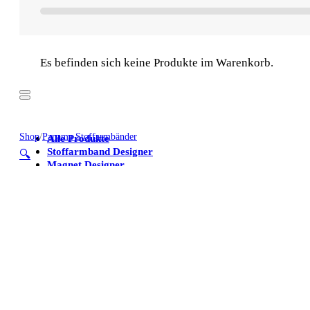
Es befinden sich keine Produkte im Warenkorb.
Shop
/
Panama Stoffarmbänder
Alle Produkte
Stoffarmband Designer
🔍
Magnet Designer
Stoffarmbänder
Poster
Kühlschrankmagnete
Alle Produkte
Stoffarmband Designer
Magnet Designer
Stoffarmbänder
Poster
Kühlschrankmagnete