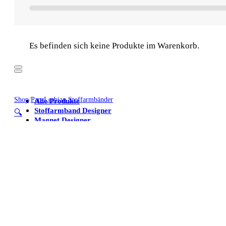
Es befinden sich keine Produkte im Warenkorb.
Shop
/
Pan-Lesbian Stoffarmbänder
Alle Produkte
Stoffarmband Designer
🔍
Magnet Designer
Stoffarmbänder
Poster
Kühlschrankmagnete
Alle Produkte
Stoffarmband Designer
Magnet Designer
Stoffarmbänder
Poster
Kühlschrankmagnete