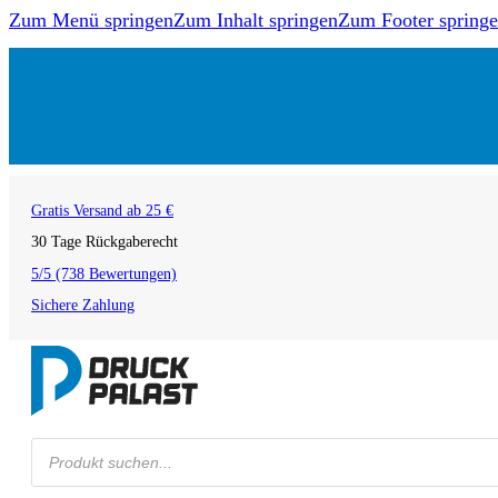
Zum Menü springen
Zum Inhalt springen
Zum Footer spring
Gratis Versand ab 25 €
30 Tage Rückgaberecht
5/5 (738 Bewertungen)
Sichere Zahlung
Products
search