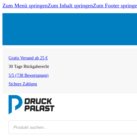
Zum Menü springen
Zum Inhalt springen
Zum Footer spring
Gratis Versand ab 25 €
30 Tage Rückgaberecht
5/5 (738 Bewertungen)
Sichere Zahlung
Products
search