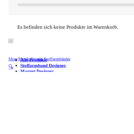
Es befinden sich keine Produkte im Warenkorb.
Shop
/
Marshallinseln Stoffarmbänder
Alle Produkte
Stoffarmband Designer
🔍
Magnet Designer
Stoffarmbänder
Poster
Kühlschrankmagnete
Alle Produkte
Stoffarmband Designer
Magnet Designer
Stoffarmbänder
Poster
Kühlschrankmagnete