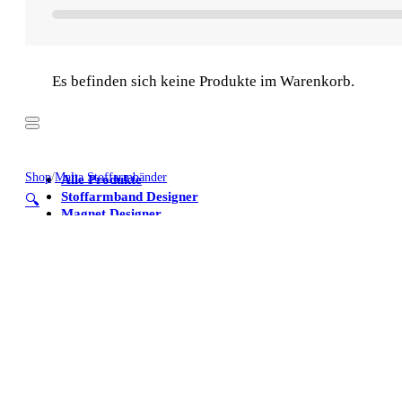
Es befinden sich keine Produkte im Warenkorb.
Shop
/
Malta Stoffarmbänder
Alle Produkte
Stoffarmband Designer
🔍
Magnet Designer
Stoffarmbänder
Poster
Kühlschrankmagnete
Alle Produkte
Stoffarmband Designer
Magnet Designer
Stoffarmbänder
Poster
Kühlschrankmagnete