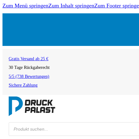
Zum Menü springen
Zum Inhalt springen
Zum Footer spring
Gratis Versand ab 25 €
30 Tage Rückgaberecht
5/5 (738 Bewertungen)
Sichere Zahlung
Products
search