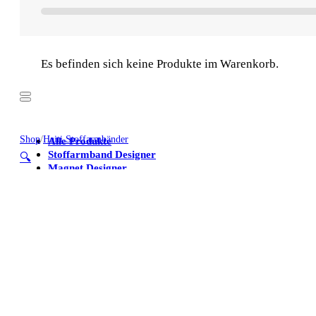
Es befinden sich keine Produkte im Warenkorb.
Shop
/
Haiti Stoffarmbänder
Alle Produkte
Stoffarmband Designer
🔍
Magnet Designer
Stoffarmbänder
Poster
Kühlschrankmagnete
Alle Produkte
Stoffarmband Designer
Magnet Designer
Stoffarmbänder
Poster
Kühlschrankmagnete