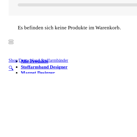
Es befinden sich keine Produkte im Warenkorb.
Shop
/
Deutschland Stoffarmbänder
Alle Produkte
Stoffarmband Designer
🔍
Magnet Designer
Stoffarmbänder
Poster
Kühlschrankmagnete
Alle Produkte
Stoffarmband Designer
Magnet Designer
Stoffarmbänder
Poster
Kühlschrankmagnete