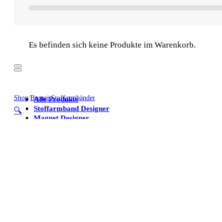
Es befinden sich keine Produkte im Warenkorb.
Shop
/
Brunei Stoffarmbänder
Alle Produkte
Stoffarmband Designer
🔍
Magnet Designer
Stoffarmbänder
Poster
Kühlschrankmagnete
Alle Produkte
Stoffarmband Designer
Magnet Designer
Stoffarmbänder
Poster
Kühlschrankmagnete