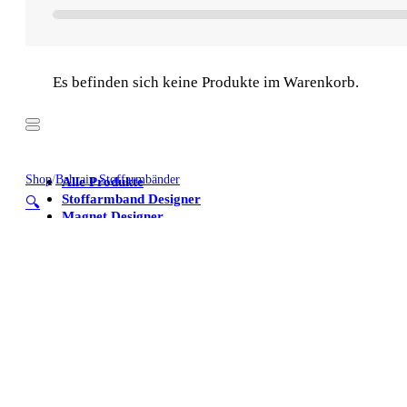
Es befinden sich keine Produkte im Warenkorb.
Shop
/
Bahrain Stoffarmbänder
Alle Produkte
Stoffarmband Designer
🔍
Magnet Designer
Stoffarmbänder
Poster
Kühlschrankmagnete
Alle Produkte
Stoffarmband Designer
Magnet Designer
Stoffarmbänder
Poster
Kühlschrankmagnete