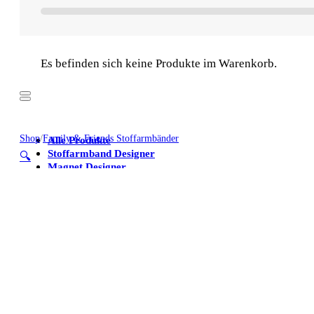
Es befinden sich keine Produkte im Warenkorb.
Shop
/
Family & Friends Stoffarmbänder
Alle Produkte
Stoffarmband Designer
🔍
Magnet Designer
Stoffarmbänder
Poster
Kühlschrankmagnete
Alle Produkte
Stoffarmband Designer
Magnet Designer
Stoffarmbänder
Poster
Kühlschrankmagnete