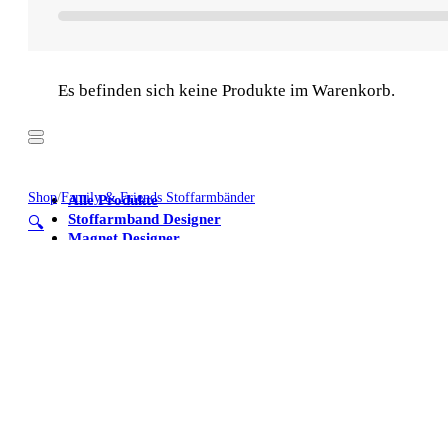
Es befinden sich keine Produkte im Warenkorb.
Shop
/
Family & Friends Stoffarmbänder
Alle Produkte
Stoffarmband Designer
🔍
Magnet Designer
Stoffarmbänder
Poster
Kühlschrankmagnete
Alle Produkte
Stoffarmband Designer
Magnet Designer
Stoffarmbänder
Poster
Kühlschrankmagnete