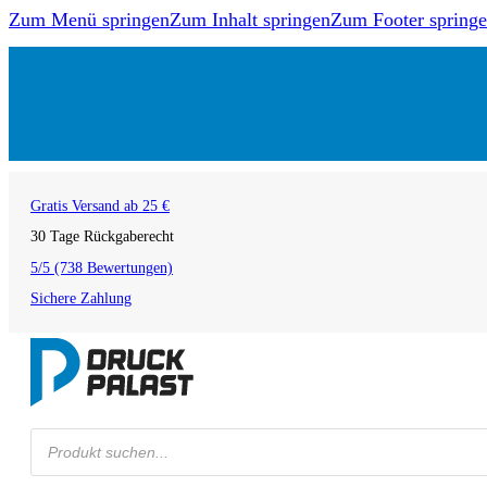
Zum Menü springen
Zum Inhalt springen
Zum Footer spring
Gratis Versand ab 25 €
30 Tage Rückgaberecht
5/5 (738 Bewertungen)
Sichere Zahlung
Products
search