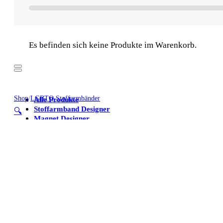
Es befinden sich keine Produkte im Warenkorb.
Shop
/
LGBTQ Stoffarmbänder
Alle Produkte
Stoffarmband Designer
🔍
Magnet Designer
Stoffarmbänder
Poster
Kühlschrankmagnete
Alle Produkte
Stoffarmband Designer
Magnet Designer
Stoffarmbänder
Poster
Kühlschrankmagnete